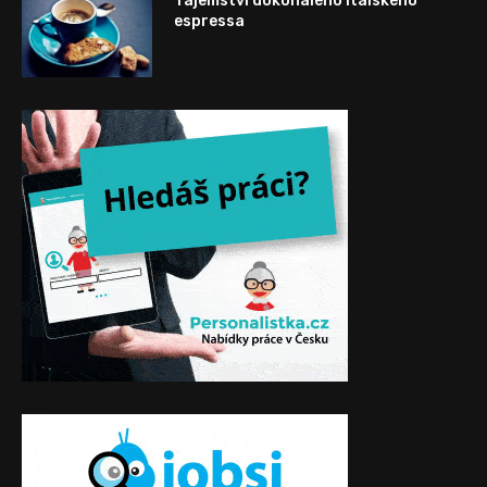
Tajemství dokonalého italského
espressa