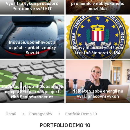
Využití a výkon procesorů
proměnilo v nablýskaného
Pentium ve světě IT
mazlíčka
Inovace, spolehlivost a
úspěch – příběh značky
Klíčový hráč ve vyšetřování
Suzuki
trestné činnosti v USA
Publikace vlastního obsahu je
Najděte v sobě energii na
nejlepší SEO pro váš projekt,
vyšší pracovní výkon
říká Seoinfluencer.cz
Domů
Photography
Portfolio Demo 10
PORTFOLIO DEMO 10