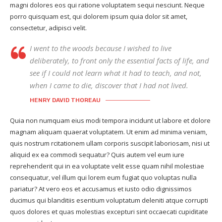
magni dolores eos qui ratione voluptatem sequi nesciunt. Neque
porro quisquam est, qui dolorem ipsum quia dolor sit amet,
consectetur, adipisci velit.
I went to the woods because I wished to live
deliberately, to front only the essential facts of life, and
see if I could not learn what it had to teach, and not,
when I came to die, discover that I had not lived.
HENRY DAVID THOREAU
Quia non numquam eius modi tempora incidunt ut labore et dolore
magnam aliquam quaerat voluptatem. Ut enim ad minima veniam,
quis nostrum rcitationem ullam corporis suscipit laboriosam, nisi ut
aliquid ex ea commodi sequatur? Quis autem vel eum iure
reprehenderit qui in ea voluptate velit esse quam nihil molestiae
consequatur, vel illum qui lorem eum fugiat quo voluptas nulla
pariatur? At vero eos et accusamus et iusto odio dignissimos
ducimus qui blanditiis esentium voluptatum deleniti atque corrupti
quos dolores et quas molestias excepturi sint occaecati cupiditate