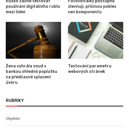
Rusko začne testovat
Fotovoltaiky postupně
používání digitálního rublu
zlevňují, příčinou pokles
mezi lidmi
cen komponentů
Žena vyhrála soud s
Testování parametru
bankou ohledně poplatku
webových stránek
za předčasné splacení
úvěru
RUBRIKY
Objektiv