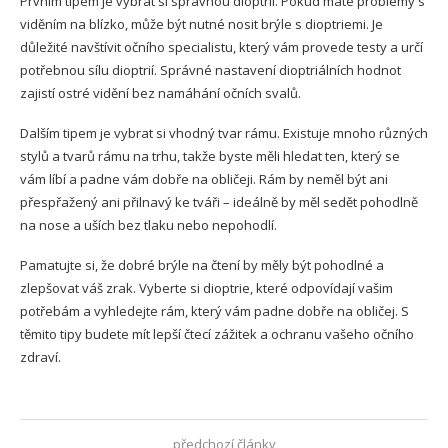
Prvním tipem je vybrat si správnou dioptrii. Pokud máte problémy s
viděním na blízko, může být nutné nosit brýle s dioptriemi. Je
důležité navštívit očního specialistu, který vám provede testy a určí
potřebnou sílu dioptrií. Správné nastavení dioptriálních hodnot
zajistí ostré vidění bez namáhání očních svalů.
Dalším tipem je vybrat si vhodný tvar rámu. Existuje mnoho různých
stylů a tvarů rámu na trhu, takže byste měli hledat ten, který se
vám líbí a padne vám dobře na obličeji. Rám by neměl být ani
přespřažený ani přilnavý ke tváři – ideálně by měl sedět pohodlně
na nose a uších bez tlaku nebo nepohodlí.
Pamatujte si, že dobré brýle na čtení by měly být pohodlné a
zlepšovat váš zrak. Vyberte si dioptrie, které odpovídají vašim
potřebám a vyhledejte rám, který vám padne dobře na obličej. S
těmito tipy budete mít lepší čtecí zážitek a ochranu vašeho očního
zdraví.
předchozí články