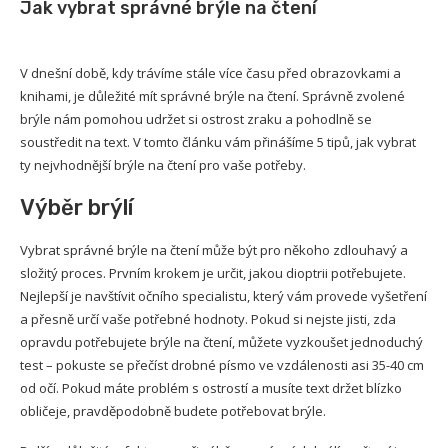
Jak vybrat správné brýle na čtení
V dnešní době, kdy trávíme stále více času před obrazovkami a
knihami, je důležité mít správné brýle na čtení. Správně zvolené
brýle nám pomohou udržet si ostrost zraku a pohodlně se
soustředit na text. V tomto článku vám přinášíme 5 tipů, jak vybrat
ty nejvhodnější brýle na čtení pro vaše potřeby.
Výběr brýlí
Vybrat správné brýle na čtení může být pro někoho zdlouhavý a
složitý proces. Prvním krokem je určit, jakou dioptrii potřebujete.
Nejlepší je navštívit očního specialistu, který vám provede vyšetření
a přesně určí vaše potřebné hodnoty. Pokud si nejste jisti, zda
opravdu potřebujete brýle na čtení, můžete vyzkoušet jednoduchý
test – pokuste se přečíst drobné písmo ve vzdálenosti asi 35-40 cm
od očí. Pokud máte problém s ostrostí a musíte text držet blízko
obličeje, pravděpodobně budete potřebovat brýle.