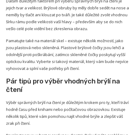
Dalším důležitým faktorem při výběru správných brýlí na čtení je
jejich tvar a velikost. Brýlové obruby by měly dobře sedět na nose a
neměly by tlačit ani klouzat po tváři. Je také důležité zvolit vhodnou
šírku rámu podle velikosti vaší hlavy – především aby se do nich
vešlo celé pole vidění bez zkreslenia obrazu.
Pamatujte také na materiál skel – existuje několik možností, jako
jsou plastová nebo skleněná. Plastové brýlové čočky jsou lehčí a
odolnější proti poškrábání, zatímco skleněné čočky poskytují vyšší
optickou kvalitu. Vyberte si takový materiál, který vám bude nejvíce
vyhovovat a splní vaše potřeby při čtení.
Pár tipů pro výběr vhodných brýlí na
čtení
Výběr správných brýlí na čtení je důležitým krokem pro ty, kteří tráví
hodně času před knihami nebo počítačovou obrazovkou. Existuje
několik tipů, které vám pomohou najít vhodné brýle a zlepšit váš
zrak při čtení.