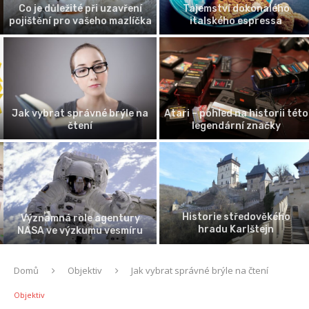
Co je důležité při uzavření
Tajemství dokonalého
pojištění pro vašeho mazlíčka
italského espressa
Jak vybrat správné brýle na
Atari – pohled na historii této
čtení
legendární značky
Historie středověkého
Významná role agentury
hradu Karlštejn
NASA ve výzkumu vesmíru
Domů
Objektiv
Jak vybrat správné brýle na čtení
Objektiv