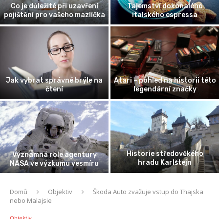
Co je důležité při uzavření
Tajemství dokonalého
pojištění pro vašeho mazlíčka
italského espressa
Jak vybrat správné brýle na
Atari – pohled na historii této
čtení
legendární značky
Historie středověkého
Významná role agentury
hradu Karlštejn
NASA ve výzkumu vesmíru
Domů
Objektiv
Škoda Auto zvažuje vstup do Thajska
nebo Malajsie
Objektiv