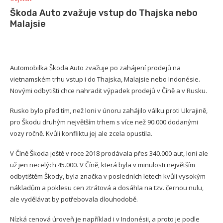
Škoda Auto zvažuje vstup do Thajska nebo
Malajsie
Automobilka Škoda Auto zvažuje po zahájení prodejů na
vietnamském trhu vstup i do Thajska, Malajsie nebo Indonésie.
Novými odbytišti chce nahradit výpadek prodejů v Číně a v Rusku.
Rusko bylo před tím, než loni v únoru zahájilo válku proti Ukrajině,
pro Škodu druhým největším trhem s více než 90.000 dodanými
vozy ročně. Kvůli konfliktu jej ale zcela opustila.
V Číně Škoda ještě v roce 2018 prodávala přes 340.000 aut, loni ale
už jen necelých 45.000. V Číně, která byla v minulosti největším
odbytištěm Škody, byla značka v posledních letech kvůli vysokým
nákladům a poklesu cen ztrátová a dosáhla na tzv. černou nulu,
ale vydělávat by potřebovala dlouhodobě.
Nízká cenová úroveň je například i v Indonésii, a proto je podle