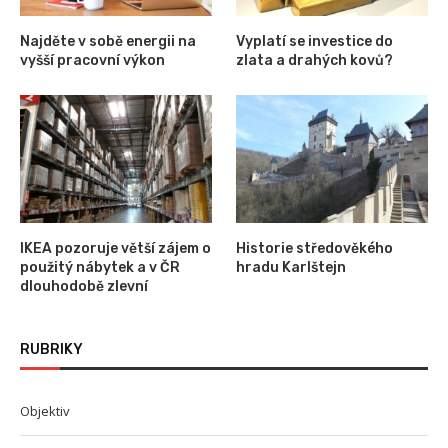
Najděte v sobě energii na
Vyplatí se investice do
vyšší pracovní výkon
zlata a drahých kovů?
IKEA pozoruje větší zájem o
Historie středověkého
použitý nábytek a v ČR
hradu Karlštejn
dlouhodobě zlevní
RUBRIKY
Objektiv