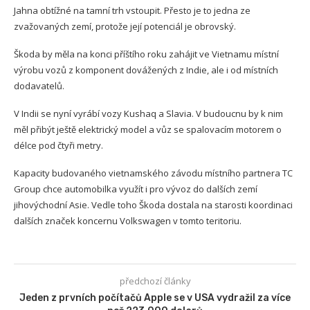
Jahna obtížné na tamní trh vstoupit. Přesto je to jedna ze
zvažovaných zemí, protože její potenciál je obrovský.
Škoda by měla na konci příštího roku zahájit ve Vietnamu místní
výrobu vozů z komponent dovážených z Indie, ale i od místních
dodavatelů.
V Indii se nyní vyrábí vozy Kushaq a Slavia. V budoucnu by k nim
měl přibýt ještě elektrický model a vůz se spalovacím motorem o
délce pod čtyři metry.
Kapacity budovaného vietnamského závodu místního partnera TC
Group chce automobilka využít i pro vývoz do dalších zemí
jihovýchodní Asie. Vedle toho Škoda dostala na starosti koordinaci
dalších značek koncernu Volkswagen v tomto teritoriu.
předchozí články
Jeden z prvních počítačů Apple se v USA vydražil za více