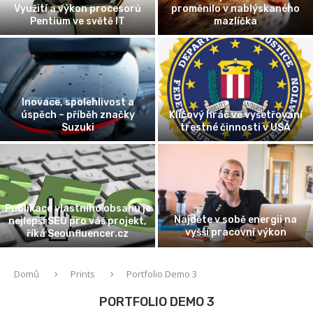
Využití a výkon procesorů
proměnilo v nablýskaného
Pentium ve světě IT
mazlíčka
Inovace, spolehlivost a
úspěch – příběh značky
Klíčový hráč ve vyšetřování
Suzuki
trestné činnosti v USA
Publikace vlastního obsahu je
Najděte v sobě energii na
nejlepší SEO pro váš projekt,
vyšší pracovní výkon
říká Seoinfluencer.cz
Domů
Prints
Portfolio Demo 3
PORTFOLIO DEMO 3