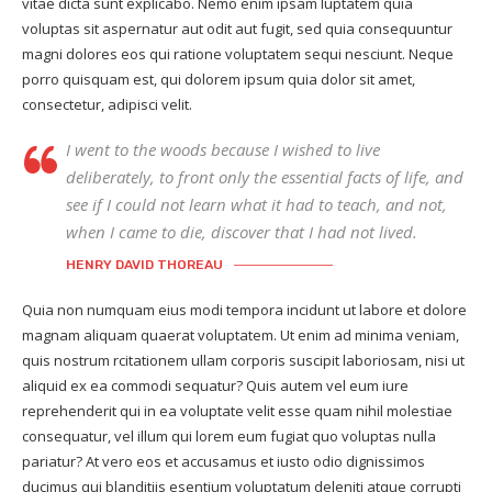
vitae dicta sunt explicabo. Nemo enim ipsam luptatem quia
voluptas sit aspernatur aut odit aut fugit, sed quia consequuntur
magni dolores eos qui ratione voluptatem sequi nesciunt. Neque
porro quisquam est, qui dolorem ipsum quia dolor sit amet,
consectetur, adipisci velit.
I went to the woods because I wished to live
deliberately, to front only the essential facts of life, and
see if I could not learn what it had to teach, and not,
when I came to die, discover that I had not lived.
HENRY DAVID THOREAU
Quia non numquam eius modi tempora incidunt ut labore et dolore
magnam aliquam quaerat voluptatem. Ut enim ad minima veniam,
quis nostrum rcitationem ullam corporis suscipit laboriosam, nisi ut
aliquid ex ea commodi sequatur? Quis autem vel eum iure
reprehenderit qui in ea voluptate velit esse quam nihil molestiae
consequatur, vel illum qui lorem eum fugiat quo voluptas nulla
pariatur? At vero eos et accusamus et iusto odio dignissimos
ducimus qui blanditiis esentium voluptatum deleniti atque corrupti