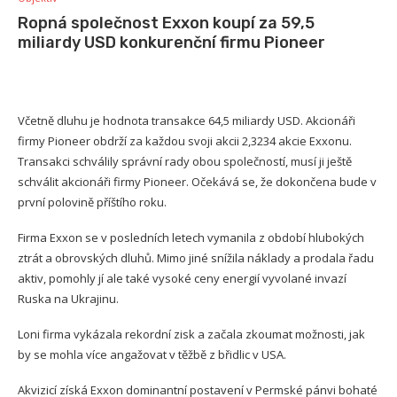
Ropná společnost Exxon koupí za 59,5
miliardy USD konkurenční firmu Pioneer
Včetně dluhu je hodnota transakce 64,5 miliardy USD. Akcionáři
firmy Pioneer obdrží za každou svoji akcii 2,3234 akcie Exxonu.
Transakci schválily správní rady obou společností, musí ji ještě
schválit akcionáři firmy Pioneer. Očekává se, že dokončena bude v
první polovině příštího roku.
Firma Exxon se v posledních letech vymanila z období hlubokých
ztrát a obrovských dluhů. Mimo jiné snížila náklady a prodala řadu
aktiv, pomohly jí ale také vysoké ceny energií vyvolané invazí
Ruska na Ukrajinu.
Loni firma vykázala rekordní zisk a začala zkoumat možnosti, jak
by se mohla více angažovat v těžbě z břidlic v USA.
Akvizicí získá Exxon dominantní postavení v Permské pánvi bohaté