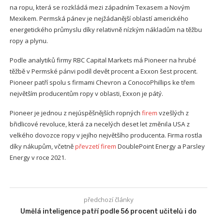
na ropu, která se rozkládá mezi západním Texasem a Novým
Mexikem. Permská pánev je nejžádanější oblastí amerického
energetického průmyslu díky relativně nízkým nákladům na těžbu
ropy a plynu.
Podle analytiků firmy RBC Capital Markets má Pioneer na hrubé
těžbě v Permské pánvi podíl devět procent a Exxon šest procent.
Pioneer patří spolu s firmami Chevron a ConocoPhillips ke třem
největším producentům ropy v oblasti, Exxon je pátý.
Pioneer je jednou z nejúspěšnějších ropných
firem
vzešlých z
břidlicové revoluce, která za necelých deset let změnila USA z
velkého dovozce ropy v jejího největšího producenta. Firma rostla
díky nákupům, včetně
převzetí firem
DoublePoint Energy a Parsley
Energy v roce 2021.
předchozí články
Umělá inteligence patří podle 56 procent učitelů i do