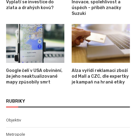
Vyplatí se investice do
Inovace, spolehlivost a
zlata a drahých kovů?
úspěch – příběh značky
Suzuki
Google čelí v USA obvinění,
Alza vyřídí reklamaci zboží
že jeho neaktualizované
od Mall a CZC, dle expertky
mapy způsobily smrt
je kampaň na hraně etiky
RUBRIKY
Objektiv
Metropole