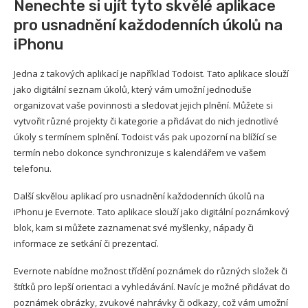
Nenechte si ujít tyto skvělé aplikace
pro usnadnění každodenních úkolů na
iPhonu
Jedna z takových aplikací je například Todoist. Tato aplikace slouží
jako digitální seznam úkolů, který vám umožní jednoduše
organizovat vaše povinnosti a sledovat jejich plnění. Můžete si
vytvořit různé projekty či kategorie a přidávat do nich jednotlivé
úkoly s termínem splnění. Todoist vás pak upozorní na blížící se
termín nebo dokonce synchronizuje s kalendářem ve vašem
telefonu.
Další skvělou aplikací pro usnadnění každodenních úkolů na
iPhonu je Evernote. Tato aplikace slouží jako digitální poznámkový
blok, kam si můžete zaznamenat své myšlenky, nápady či
informace ze setkání či prezentací.
Evernote nabídne možnost třídění poznámek do různých složek či
štítků pro lepší orientaci a vyhledávání. Navíc je možné přidávat do
poznámek obrázky, zvukové nahrávky či odkazy, což vám umožní