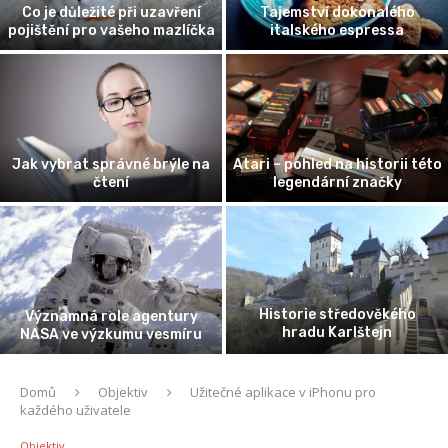
Co je důležité při uzavření
Tajemství dokonalého
pojištění pro vašeho mazlíčka
italského espressa
Jak vybrat správné brýle na
Atari – pohled na historii této
čtení
legendární značky
Historie středověkého
Významná role agentury
hradu Karlštejn
NASA ve výzkumu vesmíru
Domů
Objektiv
Užitečné aplikace v iPhonu pro
každého uživatele
Objektiv