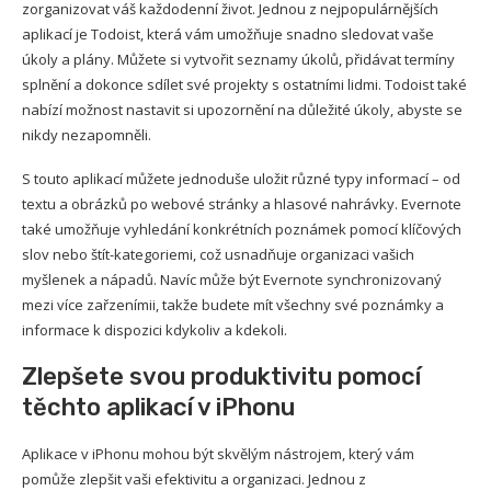
zorganizovat váš každodenní život. Jednou z nejpopulárnějších
aplikací je Todoist, která vám umožňuje snadno sledovat vaše
úkoly a plány. Můžete si vytvořit seznamy úkolů, přidávat termíny
splnění a dokonce sdílet své projekty s ostatními lidmi. Todoist také
nabízí možnost nastavit si upozornění na důležité úkoly, abyste se
nikdy nezapomněli.
S touto aplikací můžete jednoduše uložit různé typy informací – od
textu a obrázků po webové stránky a hlasové nahrávky. Evernote
také umožňuje vyhledání konkrétních poznámek pomocí klíčových
slov nebo štít-kategoriemi, což usnadňuje organizaci vašich
myšlenek a nápadů. Navíc může být Evernote synchronizovaný
mezi více zařzenímii, takže budete mít všechny své poznámky a
informace k dispozici kdykoliv a kdekoli.
Zlepšete svou produktivitu pomocí
těchto aplikací v iPhonu
Aplikace v iPhonu mohou být skvělým nástrojem, který vám
pomůže zlepšit vaši efektivitu a organizaci. Jednou z