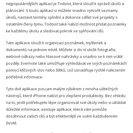
nejpopulárnějších aplikací je Todoist, která slouží k správě úkolů a
plánování. S touto aplikací si můžete snadno vytvořit seznamy
úkolů, nastavit termíny splnění a dokonce sdílet své projekty s
ostatními členy týmu. Todoist také nabízí možnost přidat poznámky
ke každému úkolu a sledovat pokrok ve splňování cílů.
Tato aplikace slouží k organizaci poznámek, myšlenek a
dokumentů na jednom místě. Můžete si do ní uložit fotografie,
webové odkazy nebo hlasové nahrávky a snadno se k nim vrátit
později. Evernote také umožňuje vyhledávat ve svých poznámkách
pomocí klíčových slov nebo štítků, což usnadňuje rychlé nalezením
potřebné informace.
Tyto dvě aplikace jsou jen malým výběrem z mnoha užitečných
nástrojů, které iPhone nabízí pro zlepšení produktivity. Bez ohledu
na to, jestli potřebujete lépe organizovat své úkoly nebo si ukládat
důležité informace, existuje aplikace, která vám pomůže
dosáhnout vašich cílů a být efektivnější ve svém každodenním
životě.