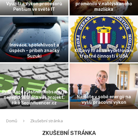
Využití a výkon procesorů
proměnilo v nablýskaného
Pentium ve světě IT
mazlíčka
Inovace, spolehlivost a
úspěch – příběh značky
Klíčový hráč ve vyšetřování
Suzuki
trestné činnosti v USA
Publikace vlastního obsahu je
Najděte v sobě energii na
nejlepší SEO pro váš projekt,
vyšší pracovní výkon
říká Seoinfluencer.cz
Domů
Zkušební stránka
ZKUŠEBNÍ STRÁNKA