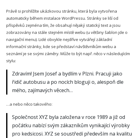
Právě si prohlížíte ukázkovou stránku, která byla vytvořena
automaticky během instalace WordPressu. Stránky se liší od
příspěvků zejména tím, že obsahují nějaký statický text a jsou
zobrazovány na stále stejném místě webu (u většiny šablon jde o
navigační menu). Lidé obvykle nejdříve vytvářejí základní
informační stránky, kde se představí návštěvníkům webu a
seznámí je se svými záměry. Může to být např. něco v následujícím
stylu:
Zdravím! Jsem Josef a bydlím v Plzni. Pracuji jako
řidič autobusu a po nocích bloguji o, alespoň dle
mého, zajímavých věcech…
…a nebo něco takového:
Společnost XYZ byla založena v roce 1989 a již od
počátku nabízí svým zákazníkům vynikající výrobky
pro kedsicosi. XYZ se soustředí především na kvalitu