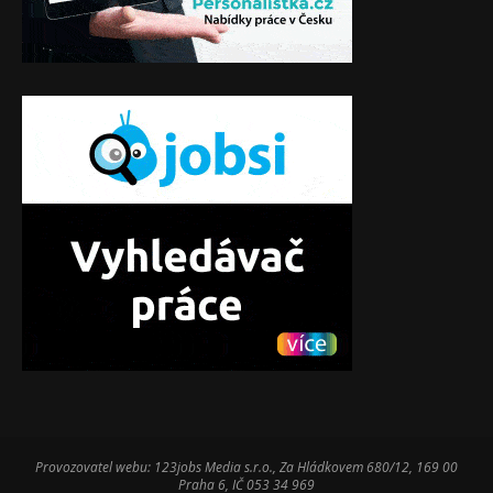
Provozovatel webu: 123jobs Media s.r.o., Za Hládkovem 680/12, 169 00
Praha 6, IČ 053 34 969