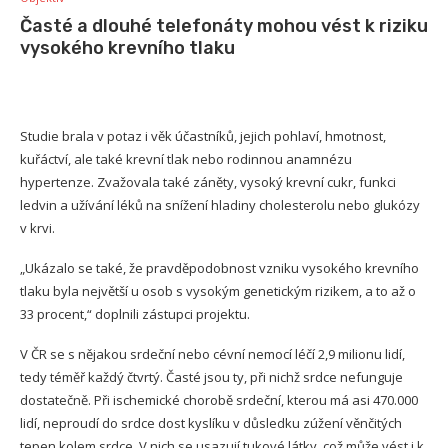
Časté a dlouhé telefonáty mohou vést k riziku
vysokého krevního tlaku
Studie brala v potaz i věk účastníků, jejich pohlaví, hmotnost,
kuřáctví, ale také krevní tlak nebo rodinnou anamnézu
hypertenze. Zvažovala také záněty, vysoký krevní cukr, funkci
ledvin a užívání léků na snížení hladiny cholesterolu nebo glukózy
v krvi.
„Ukázalo se také, že pravděpodobnost vzniku vysokého krevního
tlaku byla největší u osob s vysokým genetickým rizikem, a to až o
33 procent,“ doplnili zástupci projektu.
V ČR se s nějakou srdeční nebo cévní nemocí léčí 2,9 milionu lidí,
tedy téměř každý čtvrtý. Časté jsou ty, při nichž srdce nefunguje
dostatečně. Při ischemické chorobě srdeční, kterou má asi 470.000
lidí, neproudí do srdce dost kyslíku v důsledku zúžení věnčitých
tepen kolem srdce. V nich se usazují tukové látky, což může vést i k