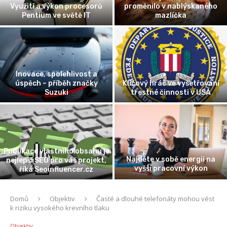
Využití a výkon procesorů
proměnilo v nablýskaného
Pentium ve světě IT
mazlíčka
Inovace, spolehlivost a
úspěch – příběh značky
Klíčový hráč ve vyšetřování
Suzuki
trestné činnosti v USA
Publikace vlastního obsahu je
Najděte v sobě energii na
nejlepší SEO pro váš projekt,
vyšší pracovní výkon
říká Seoinfluencer.cz
Domů
Objektiv
Časté a dlouhé telefonáty mohou vést
k riziku vysokého krevního tlaku
Objektiv