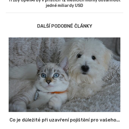
Tržby OpenAI by v příštích 12 měsících mohly dosáhnout
jedné miliardy USD
DALŠÍ PODOBNÉ ČLÁNKY
Co je důležité při uzavření pojištění pro vašeho...