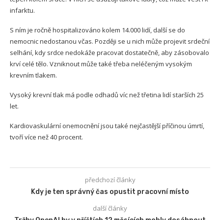
infarktu.
S ním je ročně hospitalizováno kolem 14.000 lidí, další se do
nemocnic nedostanou včas. Později se u nich může projevit srdeční
selhání, kdy srdce nedokáže pracovat dostatečně, aby zásobovalo
krví celé tělo. Vzniknout může také třeba neléčeným vysokým
krevním tlakem.
Vysoký krevní tlak má podle odhadů víc než třetina lidí starších 25
let.
Kardiovaskulární onemocnění jsou také nejčastější příčinou úmrtí,
tvoří více než 40 procent.
předchozí články
Kdy je ten správný čas opustit pracovní místo
další články