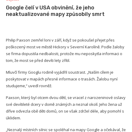
Google čelí v USA obvinění, že jeho
neaktualizované mapy způsobily smrt
Philip Paxson zemřel loni v září, když se pokoušel přejet přes
poškozený most ve městě Hickory v Severní Karolíně. Podle žaloby
se firma dopustila nedbalosti, protože mu neposkytla informaci o
tom, že most se před devíti lety zřítil.
Mluvčí firmy Googlu rodině vyjádřil soustrast. „Naším cílem je
poskytovat v mapách přesné informace o trasách. Žalobu nyní
studujeme,“ uvedl rovněž.
Paxson, který byl otcem dvou dětí, se vracel z narozeninové oslavy
své devítileté dcery v domě známých a neznal okolí. Jeho žena už
dříve odvezla obě děti domů, on se však zdržel déle, aby pomohl s
úklidem.
„Neznalý místních silnic se spoléhal na mapy Google a očekával, že