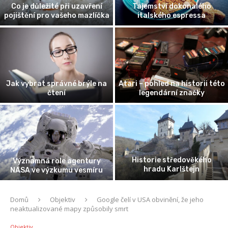
Co je důležité při uzavření
Tajemství dokonalého
pojištění pro vašeho mazlíčka
italského espressa
Jak vybrat správné brýle na
Atari – pohled na historii této
čtení
legendární značky
Historie středověkého
Významná role agentury
hradu Karlštejn
NASA ve výzkumu vesmíru
Domů
Objektiv
Google čelí v USA obvinění, že jeho
neaktualizované mapy způsobily smrt
Objektiv