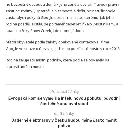
ho bezpečně dovedou domů k jeho ženě a dcerám,“ uvedli právní
zástupci rodiny. „Opatrně jel v temnotě a dešti, nic netušíc podle
zastaralých pokynů Googlu dorazil na místo, kterému, jak jeho
rodina později zjistila, se po téměř desetiletí říkalo ‚Most nikam‘, a
spadl do řeky Snow Creek, kde utonul,“ dodali.
Místní obyvatelé podle žaloby opakovaně kontaktovali firmu
Google ve snaze o úpravu jejích map po zřícení mostu v roce 2013.
Rodina žaluje i tři místní podniky, které podle žaloby měly na
starosti údržbu mostu.
předchozí články
Evropská komise vyměřila Intelu novou pokutu, původní
částečně anuloval soud
další články
Jaderné elektrárny v Česku budou méně často měnit
palivo