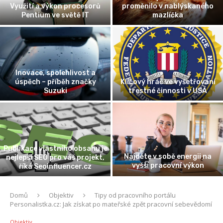
Co je důležité při uzavření
Tajemství dokonalého
pojištění pro vašeho mazlíčka
italského espressa
Jak vybrat správné brýle na
Atari – pohled na historii této
čtení
legendární značky
Historie středověkého
Významná role agentury
hradu Karlštejn
NASA ve výzkumu vesmíru
Domů
Objektiv
Tipy od pracovního portálu
Personalistka.cz: Jak získat po mateřské zpět pracovní sebevědomí
Objektiv