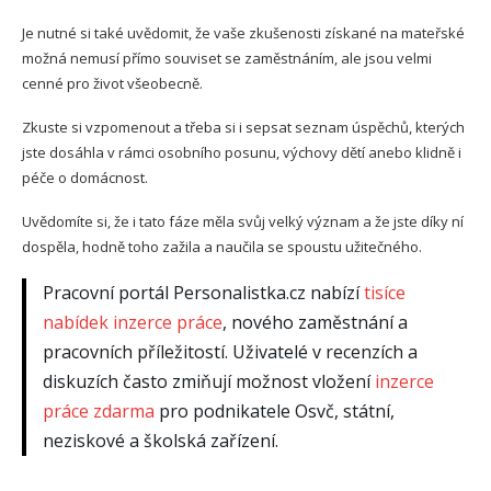
Je nutné si také uvědomit, že vaše zkušenosti získané na mateřské
možná nemusí přímo souviset se zaměstnáním, ale jsou velmi
cenné pro život všeobecně.
Zkuste si vzpomenout a třeba si i sepsat seznam úspěchů, kterých
jste dosáhla v rámci osobního posunu, výchovy dětí anebo klidně i
péče o domácnost.
Uvědomíte si, že i tato fáze měla svůj velký význam a že jste díky ní
dospěla, hodně toho zažila a naučila se spoustu užitečného.
Pracovní portál Personalistka.cz nabízí
tisíce
nabídek inzerce práce
, nového zaměstnání a
pracovních příležitostí. Uživatelé v recenzích a
diskuzích často zmiňují možnost vložení
inzerce
práce zdarma
pro podnikatele Osvč, státní,
neziskové a školská zařízení.