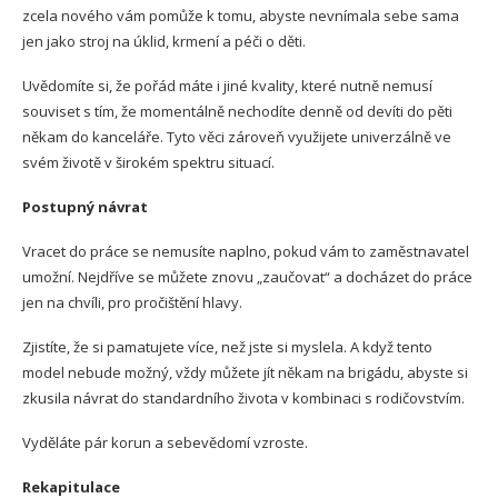
zcela nového vám pomůže k tomu, abyste nevnímala sebe sama
jen jako stroj na úklid, krmení a péči o děti.
Uvědomíte si, že pořád máte i jiné kvality, které nutně nemusí
souviset s tím, že momentálně nechodíte denně od devíti do pěti
někam do kanceláře. Tyto věci zároveň využijete univerzálně ve
svém životě v širokém spektru situací.
Postupný návrat
Vracet do práce se nemusíte naplno, pokud vám to zaměstnavatel
umožní. Nejdříve se můžete znovu „zaučovat“ a docházet do práce
jen na chvíli, pro pročištění hlavy.
Zjistíte, že si pamatujete více, než jste si myslela. A když tento
model nebude možný, vždy můžete jít někam na brigádu, abyste si
zkusila návrat do standardního života v kombinaci s rodičovstvím.
Vyděláte pár korun a sebevědomí vzroste.
Rekapitulace